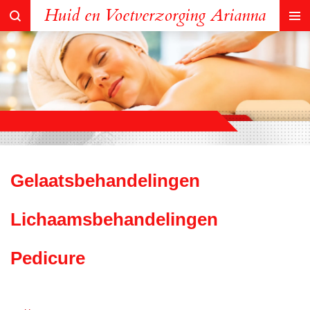
Huid en Voetverzorging Arianna
Ga
direct
naar
de
hoofdinhoud
Gelaatsbehandelingen
Lichaamsbehan
delingen
Pedicure