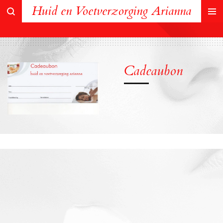
Huid en Voetverzorging Arianna
Ga
direct
naar
de
hoofdinhoud
Cadeaubon